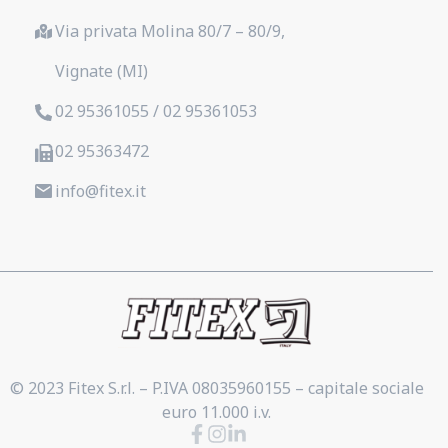
Via privata Molina 80/7 – 80/9,
Vignate (MI)
02 95361055 / 02 95361053
02 95363472
info@fitex.it
© 2023 Fitex S.r.l. – P.IVA 08035960155 – capitale sociale
euro 11.000 i.v.