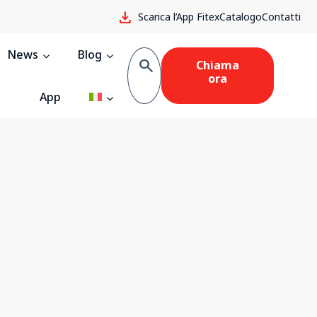
download
Scarica l’App Fitex
Catalogo
Contatti
News
Blog
search
Chiama
ora
App