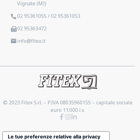
Vignate (MI)
02 95361055 / 02 95361053
02 95363472
info@fitex.it
© 2023 Fitex S.r.l. – P.IVA 08035960155 – capitale sociale
euro 11.000 i.v.
Le tue preferenze relative alla privacy