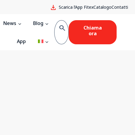
download
Scarica l’App Fitex
Catalogo
Contatti
News
Blog
search
Chiama
ora
App