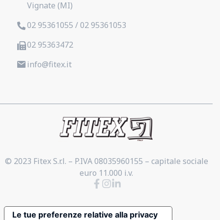
Vignate (MI)
02 95361055 / 02 95361053
02 95363472
info@fitex.it
© 2023 Fitex S.r.l. – P.IVA 08035960155 – capitale sociale
euro 11.000 i.v.
Le tue preferenze relative alla privacy