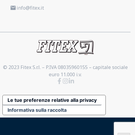
info@fitex.it
© 2023 Fitex S.r.l. – P.IVA 08035960155 – capitale sociale
euro 11.000 i.v.
Le tue preferenze relative alla privacy
Informativa sulla raccolta