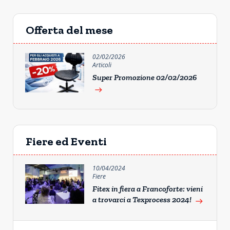
Offerta del mese
02/02/2026
Articoli
Super Promozione 02/02/2026
east
Fiere ed Eventi
10/04/2024
Fiere
Fitex in fiera a Francoforte: vieni
a trovarci a Texprocess 2024!
east