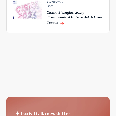
15/10/2023
Fiere
Cisma Shanghai 2023:
illuminando il Futuro del Settore
Tessile
east
Iscriviti alla newsletter