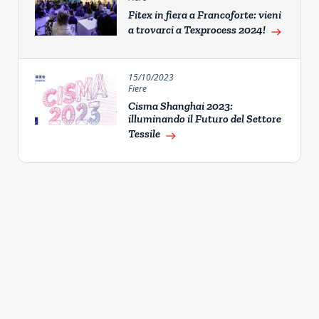
Fitex in fiera a Francoforte: vieni
a trovarci a Texprocess 2024!
east
15/10/2023
Fiere
Cisma Shanghai 2023:
illuminando il Futuro del Settore
Tessile
east