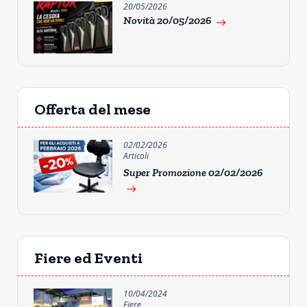
20/05/2026
Novità 20/05/2026
east
Offerta del mese
02/02/2026
Articoli
Super Promozione 02/02/2026
east
Fiere ed Eventi
10/04/2024
Fiere