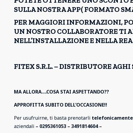
POTETE OTTENERE UNO SCONTO EX
SULLA NOSTRA APP( FORMATO S
PER MAGGIORI INFORMAZIONI, P
UN NOSTRO COLLABORATORE TI AI
NELL’INSTALLAZIONE E NELLA REA
FITEX S.R.L. – DISTRIBUTORE AG
MA ALLORA….COSA STAI ASPETTANDO??
APPROFITTA SUBITO DELL’OCCASIONE!!
Per usufruirne, ti basta prenotarli
telefonicamente
aziendali
– 0295361053 – 3491814604 –