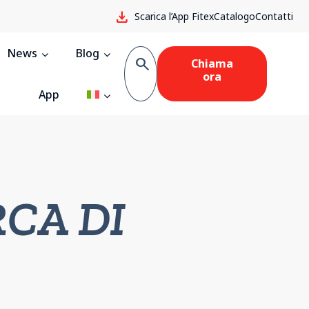
download
Scarica l’App Fitex
Catalogo
Contatti
News
Blog
search
Chiama
ora
App
CA DI