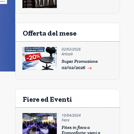
Offerta del mese
02/02/2026
Articoli
Super Promozione
02/02/2026
east
Fiere ed Eventi
10/04/2024
Fiere
Fitex in fiera a
Francoforte: vieni a