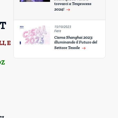
trovarci a Texprocess
2024!
east
T
15/10/2023
Fiere
Cisma Shanghai 2023:
I, E
illuminando il Futuro del
Settore Tessile
east
OZ