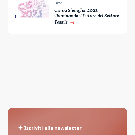
Fiere
Cisma Shanghai 2023:
illuminando il Futuro del Settore
Tessile
east
Iscriviti alla newsletter