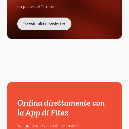
da parte del Titolare
Ordina direttamente con
la App di Fitex
Sai già quale articolo ti serve?