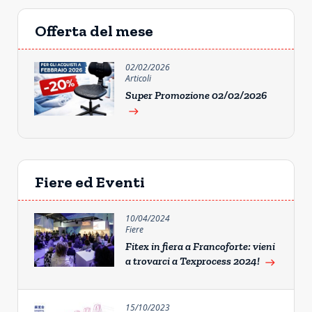
Offerta del mese
02/02/2026
Articoli
Super Promozione 02/02/2026
east
Fiere ed Eventi
10/04/2024
Fiere
Fitex in fiera a Francoforte: vieni
a trovarci a Texprocess 2024!
east
15/10/2023