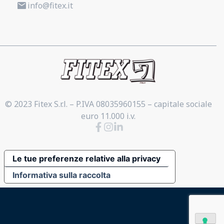
info@fitex.it
© 2023 Fitex S.r.l. – P.IVA 08035960155 – capitale sociale
euro 11.000 i.v.
Le tue preferenze relative alla privacy
Informativa sulla raccolta