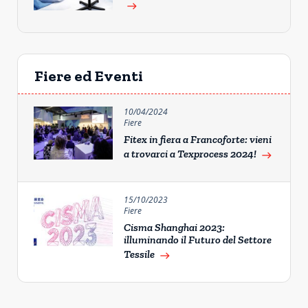
east
Fiere ed Eventi
10/04/2024
Fiere
Fitex in fiera a Francoforte: vieni
a trovarci a Texprocess 2024!
east
15/10/2023
Fiere
Cisma Shanghai 2023:
illuminando il Futuro del Settore
Tessile
east