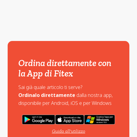
Ordina direttamente con
la App di Fitex
Sai già quale articolo ti serve?
Ordinalo direttamente
dalla nostra app,
disponibile per Android, iOS e per Windows
Guida all'utilizzo