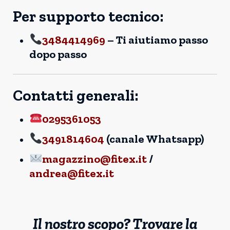
Per supporto tecnico:
3484414969
– Ti aiutiamo passo
dopo passo
Contatti generali:
0295361053
3491814604
(canale Whatsapp)
magazzino@fitex.it
/
andrea@fitex.it
Il nostro scopo? Trovare la