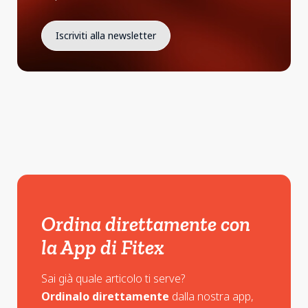
Ordina direttamente con
la App di Fitex
Sai già quale articolo ti serve?
Ordinalo direttamente
dalla nostra app,