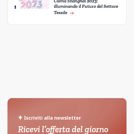
Cisma Shanghai 2023:
illuminando il Futuro del Settore
Tessile
east
Iscriviti alla newsletter
Ricevi l’offerta del giorno