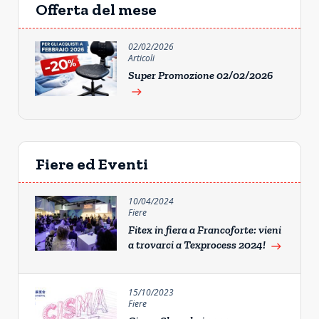
Offerta del mese
02/02/2026
Articoli
Super Promozione 02/02/2026
east
Fiere ed Eventi
10/04/2024
Fiere
Fitex in fiera a Francoforte: vieni
a trovarci a Texprocess 2024!
east
15/10/2023
Fiere