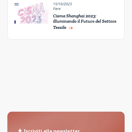
15/10/2023
Fiere
Cisma Shanghai 2023:
illuminando il Futuro del Settore
Tessile
east
Iscriviti alla newsletter