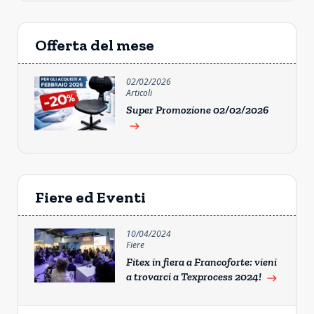
Offerta del mese
02/02/2026
Articoli
Super Promozione 02/02/2026
east
Fiere ed Eventi
10/04/2024
Fiere
Fitex in fiera a Francoforte: vieni
a trovarci a Texprocess 2024!
east