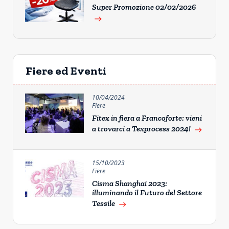
Super Promozione 02/02/2026
east
Fiere ed Eventi
10/04/2024
Fiere
Fitex in fiera a Francoforte: vieni
a trovarci a Texprocess 2024!
east
15/10/2023
Fiere
Cisma Shanghai 2023:
illuminando il Futuro del Settore
Tessile
east