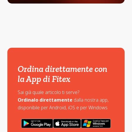
Ordina direttamente con
la App di Fitex
Sai già quale articolo ti serve?
Ordinalo direttamente
dalla nostra app,
disponibile per Android, iOS e per Windows