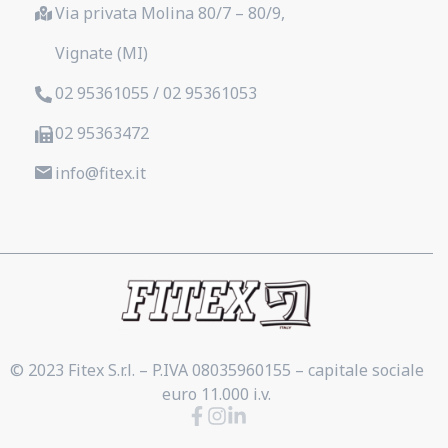
Via privata Molina 80/7 – 80/9,
Vignate (MI)
02 95361055 / 02 95361053
02 95363472
info@fitex.it
© 2023 Fitex S.r.l. – P.IVA 08035960155 – capitale sociale
euro 11.000 i.v.