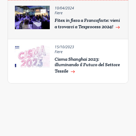
10/04/2024
Fiere
Fitex in fiera a Francoforte: vieni
a trovarci a Texprocess 2024!
east
15/10/2023
Fiere
Cisma Shanghai 2023:
illuminando il Futuro del Settore
Tessile
east