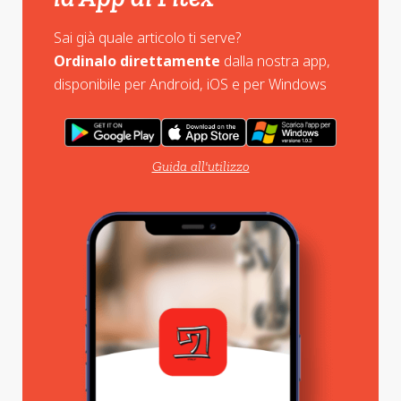
Sai già quale articolo ti serve?
Ordinalo direttamente
dalla nostra app,
disponibile per Android, iOS e per Windows
Guida all'utilizzo