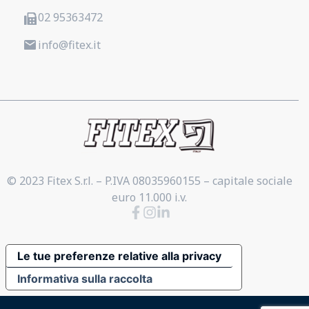
02 95363472
info@fitex.it
© 2023 Fitex S.r.l. – P.IVA 08035960155 – capitale sociale
euro 11.000 i.v.
Le tue preferenze relative alla privacy
Informativa sulla raccolta