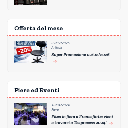
Offerta del mese
02/02/2026
Articoli
Super Promozione 02/02/2026
east
Fiere ed Eventi
10/04/2024
Fiere
Fitex in fiera a Francoforte: vieni
a trovarci a Texprocess 2024!
east