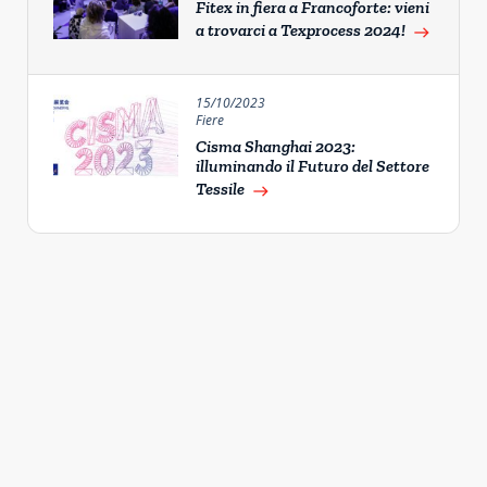
Fitex in fiera a Francoforte: vieni
a trovarci a Texprocess 2024!
east
15/10/2023
Fiere
Cisma Shanghai 2023:
illuminando il Futuro del Settore
Tessile
east