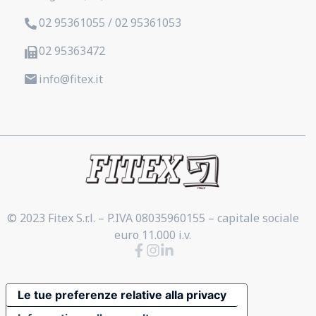
02 95361055 / 02 95361053
02 95363472
info@fitex.it
© 2023 Fitex S.r.l. – P.IVA 08035960155 – capitale sociale
euro 11.000 i.v.
Le tue preferenze relative alla privacy