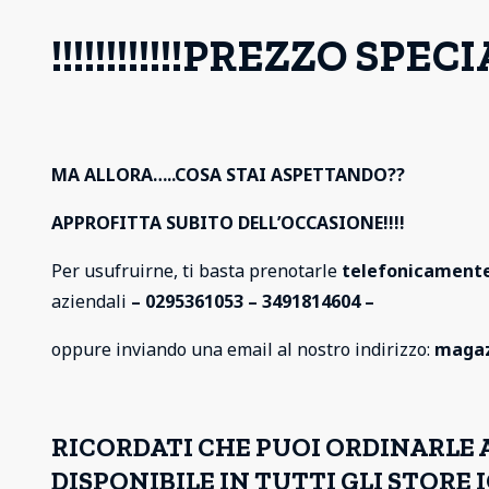
!!!!!!!!!!!!PREZZO SPECIALE
MA ALLORA…..COSA STAI ASPETTANDO??
APPROFITTA SUBITO DELL’OCCASIONE!!!!
Per usufruirne, ti basta prenotarle
telefonicament
aziendali
– 0295361053 – 3491814604 –
oppure inviando una email al nostro indirizzo:
magaz
RICORDATI CHE PUOI ORDINARLE 
DISPONIBILE IN TUTTI GLI STORE