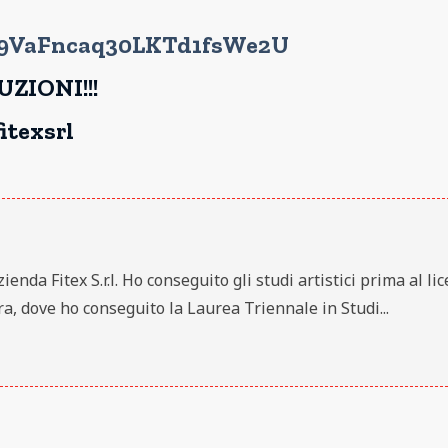
029VaFncaq30LKTd1fsWe2U
ZIONI!!!
itexsrl
nda Fitex S.r.l. Ho conseguito gli studi artistici prima al lic
a, dove ho conseguito la Laurea Triennale in Studi...