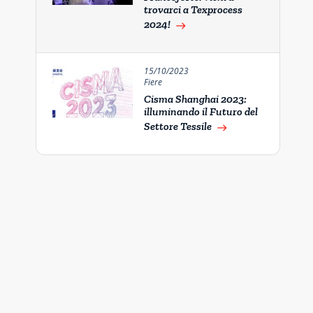
trovarci a Texprocess
2024!
east
15/10/2023
Fiere
Cisma Shanghai 2023:
illuminando il Futuro del
Settore Tessile
east