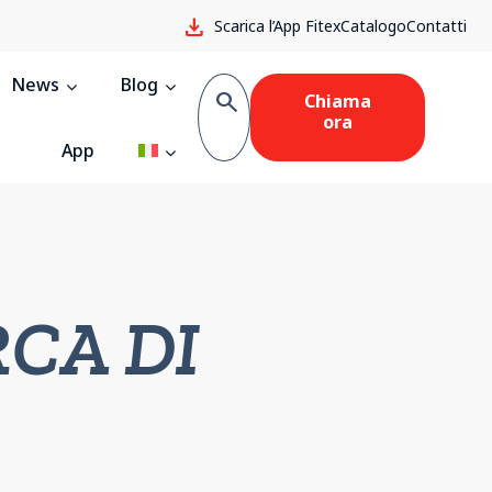
download
Scarica l’App Fitex
Catalogo
Contatti
News
Blog
search
Chiama
ora
App
CA DI