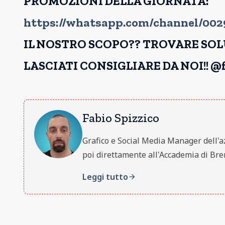
PROMOZIONI DELLA GIORNATA:
https://whatsapp.com/channel/0
IL NOSTRO SCOPO?? TROVARE SOLU
LASCIATI CONSIGLIARE DA NOI!! @f
Fabio Spizzico
Grafico e Social Media Manager dell'azie
poi direttamente all'Accademia di Brer
Leggi tutto
arrow_forward