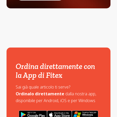
Ordina direttamente con
la App di Fitex
Sai già quale articolo ti serve?
Ordinalo direttamente
dalla nostra app,
disponibile per Android, iOS e per Windows