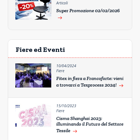
Articoli
Super Promozione 02/02/2026
east
Fiere ed Eventi
10/04/2024
Fiere
Fitex in fiera a Francoforte: vieni
a trovarci a Texprocess 2024!
east
15/10/2023
Fiere
Cisma Shanghai 2023:
illuminando il Futuro del Settore
Tessile
east